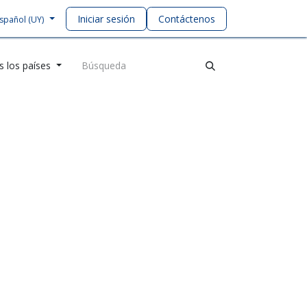
Iniciar sesión
Contáctenos
spañol (UY)
 los países