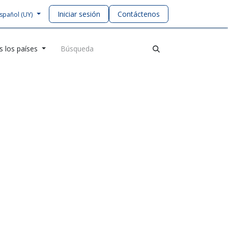
Iniciar sesión
Contáctenos
spañol (UY)
 los países