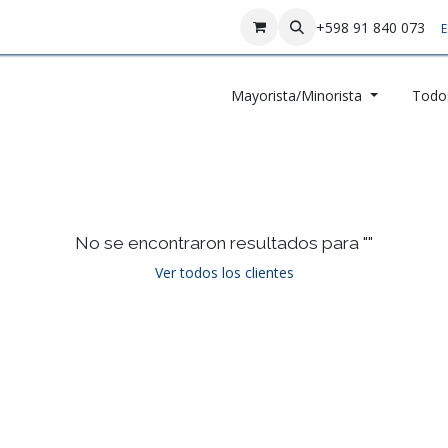
sotros
Contáctenos
+598 91 840 073
E
Mayorista/Minorista
Todos
No se encontraron resultados para "
"
Ver todos los clientes