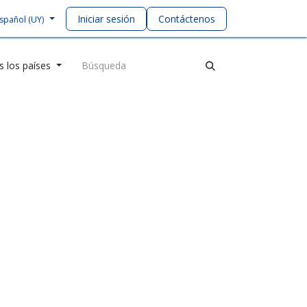
Iniciar sesión
Contáctenos
spañol (UY)
 los países