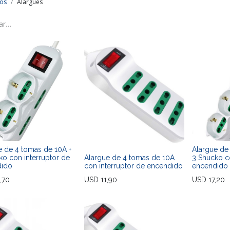
os
Alargues
e de 4 tomas de 10A +
Alargue de
ko con interruptor de
Alargue de 4 tomas de 10A
3 Shucko c
dido
con interruptor de encendido
encendido
,70
USD
11,90
USD
17,20