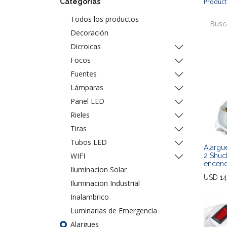
Categorías
Product
Todos los productos
Decoración
Dicroicas
Focos
Fuentes
Lámparas
Panel LED
Rieles
Tiras
Tubos LED
Alargu
WIFI
2 Shuc
encen
Iluminacion Solar
USD
14
Iluminacion Industrial
Inalambrico
Luminarias de Emergencia
Alargues