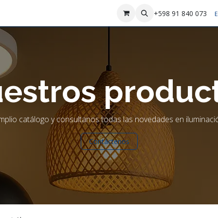
sotros
Contáctenos
+598 91 840 073
E
estros produc
plio catálogo y consultanos todas las novedades en iluminació
Contáctenos