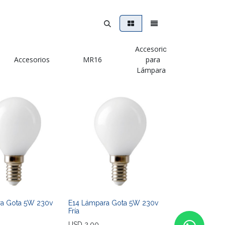
Accesorios
Accesorios
MR16
para
Dimeri
Lámparas
ra Gota 5W 230v
E14 Lámpara Gota 5W 230v
Fría
USD
2,00