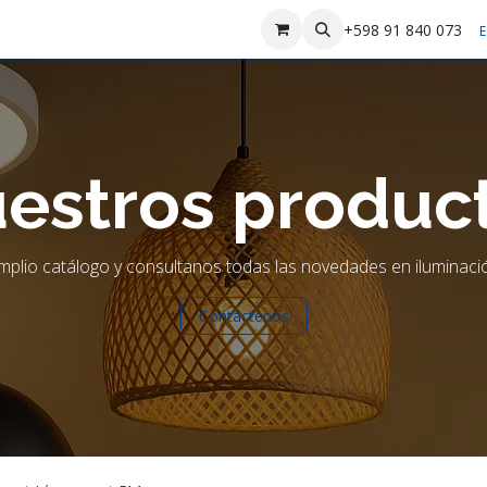
sotros
Contáctenos
+598 91 840 073
E
estros produc
plio catálogo y consultanos todas las novedades en iluminació
Contáctenos