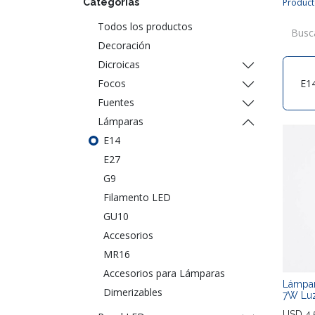
Categorías
Product
Todos los productos
Decoración
Dicroicas
Focos
E1
Fuentes
Lámparas
E14
E27
G9
Filamento LED
GU10
Accesorios
MR16
Accesorios para Lámparas
Lámpar
Dimerizables
7W Luz
USD
4,