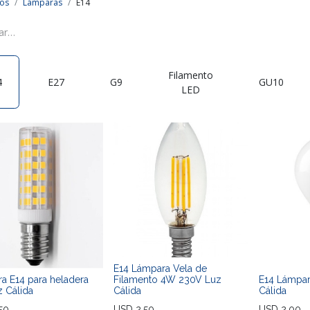
os
Lámparas
E14
Filamento
4
E27
G9
GU10
LED
E14 Lámpara Vela de
a E14 para heladera
Filamento 4W 230V Luz
E14 Lámpa
 Cálida
Cálida
Cálida
50
USD
2,50
USD
2,00