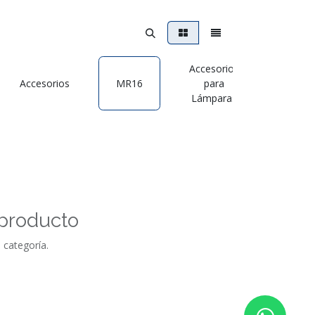
Accesorios
Accesorios
MR16
para
Dimeri
Lámparas
 producto
 categoría.