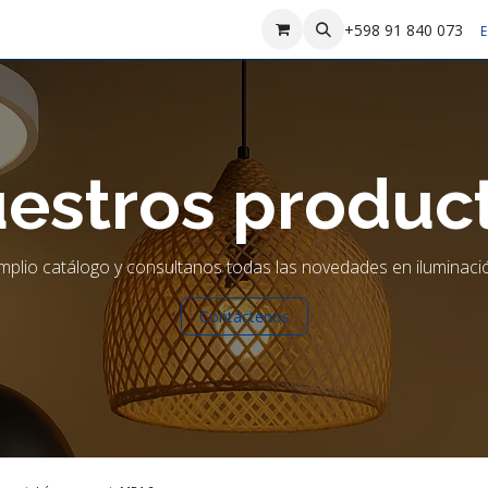
sotros
Contáctenos
+598 91 840 073
E
estros produc
plio catálogo y consultanos todas las novedades en iluminació
Contáctenos