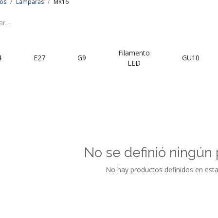
os
Lámparas
MR16
Filamento
4
E27
G9
GU10
LED
No se definió ningún
No hay productos definidos en esta