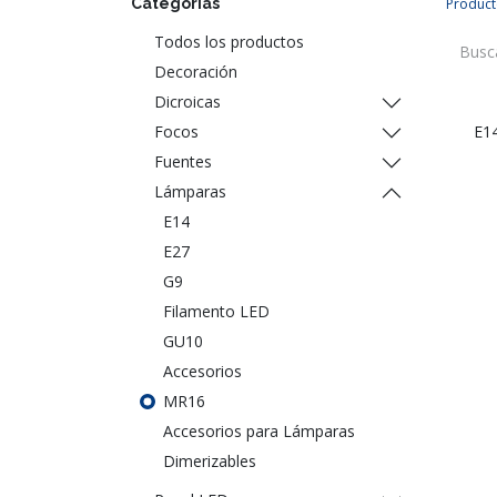
Categorías
Product
Todos los productos
Decoración
Dicroicas
Focos
E1
Fuentes
Lámparas
E14
E27
G9
Filamento LED
GU10
Accesorios
MR16
Accesorios para Lámparas
Dimerizables