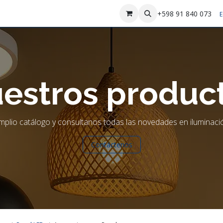
sotros
Contáctenos
+598 91 840 073
E
estros produc
plio catálogo y consultanos todas las novedades en iluminació
Contáctenos