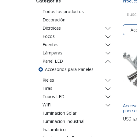
Categorías
Product
Todos los productos
Decoración
Dicroicas
Acc
Focos
Fuentes
Lámparas
Panel LED
Accesorios para Paneles
Rieles
Tiras
Tubos LED
WIFI
Acceso
panele
Iluminacion Solar
USD
5,
Iluminacion Industrial
Inalambrico