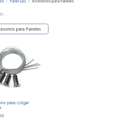
os
Panel LED
Accesorios para Paneles
esorios para Paneles
rio para colgar
s
00