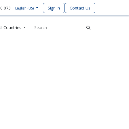
40 073
Sign in
Contact Us
English (US)
ll Countries