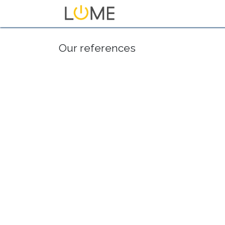
Home
Shop
About Us
Our references