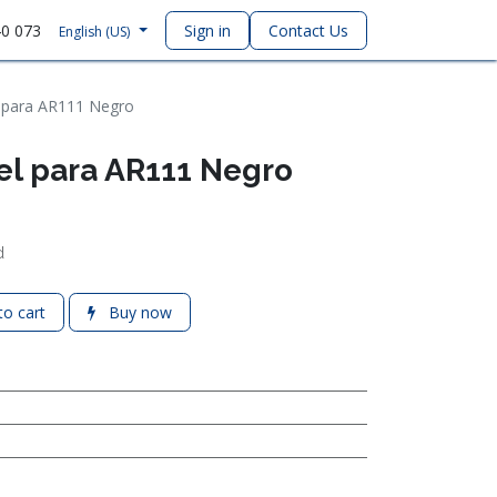
40 073
Sign in
Contact Us
English (US)
l para AR111 Negro
el para AR111 Negro
d
o cart
Buy now