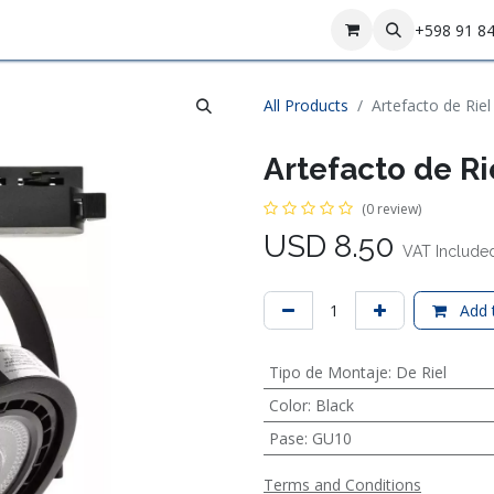
Contact us
+598 91 8
All Products
Artefacto de Rie
Artefacto de Ri
(0 review)
USD
8.50
VAT Include
Add t
Tipo de Montaje
:
De Riel
Color
:
Black
Pase
:
GU10
Terms and Conditions