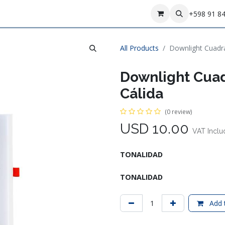
Contact us
+598 91 8
All Products
Downlight Cuadr
Downlight Cua
Cálida
(0 review)
USD
10.00
VAT Incl
TONALIDAD
TONALIDAD
Add t