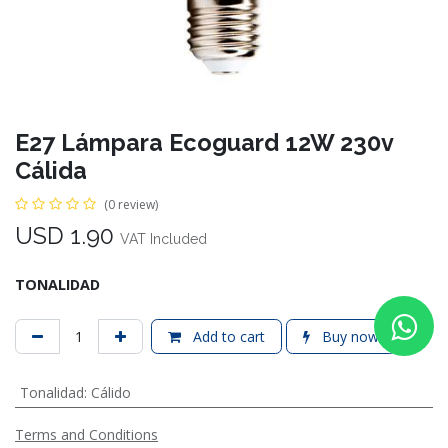
E27 Lámpara Ecoguard 12W 230v
Cálida
(0 review)
USD
1.90
VAT Included
TONALIDAD
Add to cart
Buy now
Tonalidad
:
Cálido
Terms and Conditions