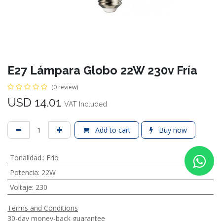
E27 Lámpara Globo 22W 230v Fría
(0 review)
USD
14.01
VAT Included
Add to cart
Buy now
Tonalidad.
:
Frío
Potencia
:
22W
Voltaje
:
230
Terms and Conditions
30-day money-back guarantee