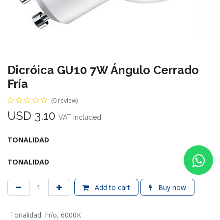
Dicróica GU10 7W Ángulo Cerrado
Fría
(0 review)
USD
3.10
VAT Included
TONALIDAD
TONALIDAD
Add to cart
Buy now
Tonalidad
:
Frío
,
6000K