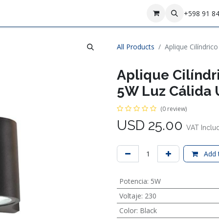
Contact us
+598 91 8
All Products
Aplique Cilíndric
Aplique Cilíndr
5W Luz Cálida 
(0 review)
USD
25.00
VAT Inclu
Add t
Potencia
:
5W
Voltaje
:
230
Color
:
Black