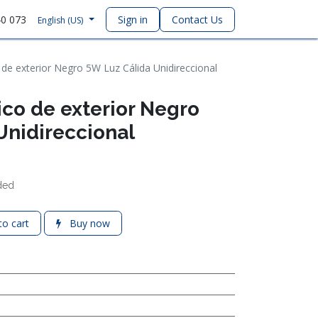
40 073
Sign in
Contact Us
English (US)
o de exterior Negro 5W Luz Cálida Unidireccional
ico de exterior Negro
Unidireccional
ded
o cart
Buy now