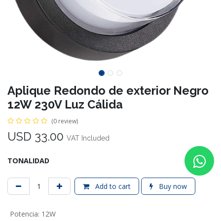
Aplique Redondo de exterior Negro
12W 230V Luz Cálida
(0 review)
USD
33.00
VAT Included
TONALIDAD
Add to cart
Buy now
Potencia
:
12W