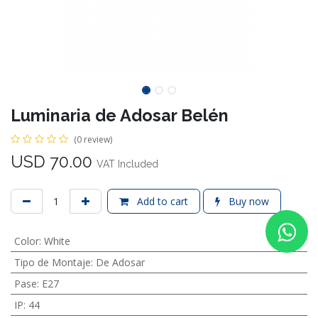
Luminaria de Adosar Belén
(0 review)
USD
70.00
VAT Included
Add to cart
Buy now
Color
:
White
Tipo de Montaje
:
De Adosar
Pase
:
E27
IP
:
44