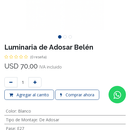
Luminaria de Adosar Belén
(0 reseña)
USD
70,00
IVA incluido
Agregar al carrito
Comprar ahora
Color
:
Blanco
Tipo de Montaje
:
De Adosar
Pase
:
E27