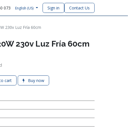
40 073
Sign in
Contact Us
English (US)
0W 230v Luz Fría 60cm
20W 230v Luz Fría 60cm
d
o cart
Buy now