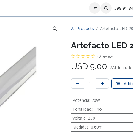
Contact us
+598 91 8
All Products
Artefacto LED 2
Artefacto LED 
(0 review)
USD
9.00
VAT Include
Add t
Potencia
:
20W
Tonalidad.
:
Frío
Voltaje
:
230
Medidas
:
0.60m