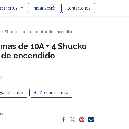
Iniciar sesión
Contáctenos
spañol (UY)
 4 Shucko con interruptor de encendido
omas de 10A + 4 Shucko
r de encendido
do
ar al carrito
Comprar ahora
as