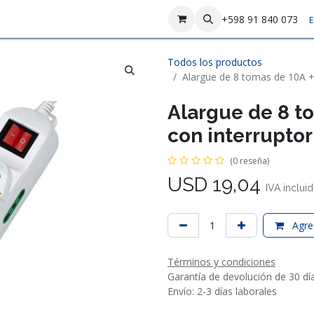
sotros
Contáctenos
+598 91 840 073
E
Todos los productos
Alargue de 8 tomas de 10A +
Alargue de 8 t
con interrupto
(0 reseña)
USD
19,04
IVA inclui
Agreg
Términos y condiciones
Garantía de devolución de 30 dí
Envío: 2-3 días laborales