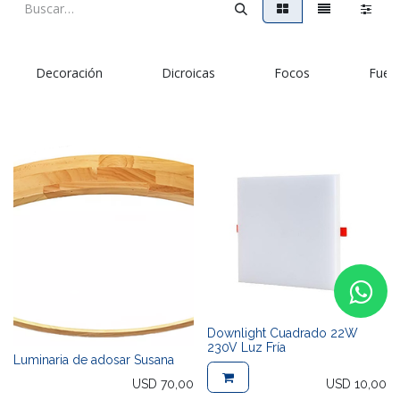
Decoración
Dicroicas
Focos
Fuen
Downlight Cuadrado 22W
230V Luz Fría
Luminaria de adosar Susana
USD
70,00
USD
10,00