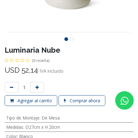
Luminaria Nube
(0 reseña)
USD
52,14
IVA incluido
Agregar al carrito
Comprar ahora
Tipo de Montaje
:
De Mesa
Medidas
:
∅27cm x H 20cm
Color
:
Blanco