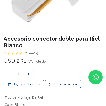
Accesorio conector doble para Riel
Blanco
(0 reseña)
USD
2,31
IVA incluido
Agregar al carrito
Comprar ahora
Tipo de Montaje
:
De Riel
Color
:
Blanco