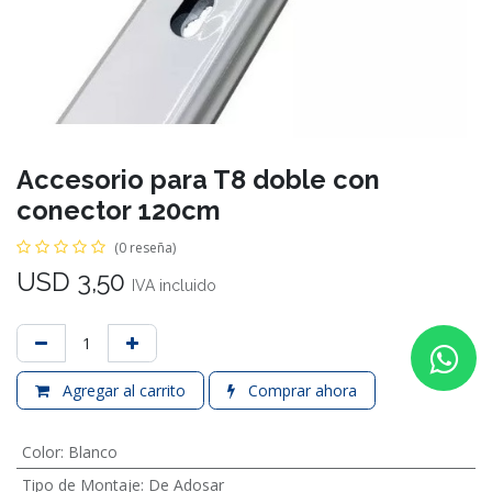
Accesorio para T8 doble con
conector 120cm
(0 reseña)
USD
3,50
IVA incluido
Agregar al carrito
Comprar ahora
Color
:
Blanco
Tipo de Montaje
:
De Adosar