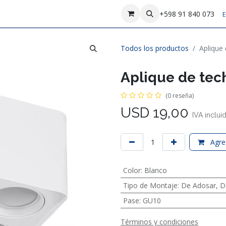
sotros
Contáctenos
+598 91 840 073
E
Todos los productos
Aplique
Aplique de tec
(0 reseña)
USD
19,00
IVA inclui
Agreg
Color
:
Blanco
Tipo de Montaje
:
De Adosar
,
D
Pase
:
GU10
Términos y condiciones