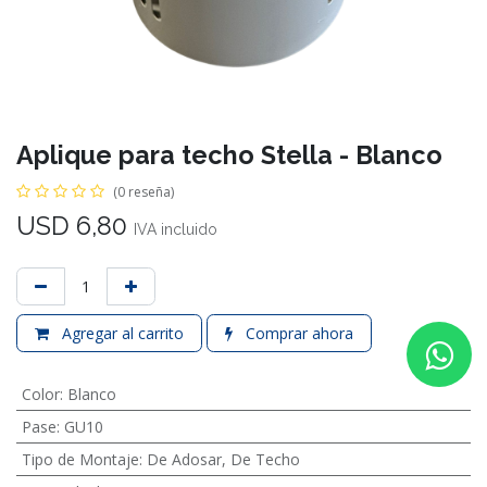
Aplique para techo Stella - Blanco
(0 reseña)
USD
6,80
IVA incluido
Agregar al carrito
Comprar ahora
Color
:
Blanco
Pase
:
GU10
Tipo de Montaje
:
De Adosar
,
De Techo