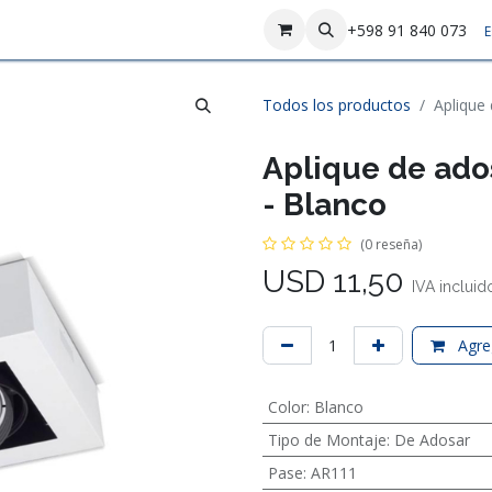
sotros
Contáctenos
+598 91 840 073
E
Todos los productos
Aplique
Aplique de ado
- Blanco
(0 reseña)
USD
11,50
IVA incluid
Agreg
Color
:
Blanco
Tipo de Montaje
:
De Adosar
Pase
:
AR111