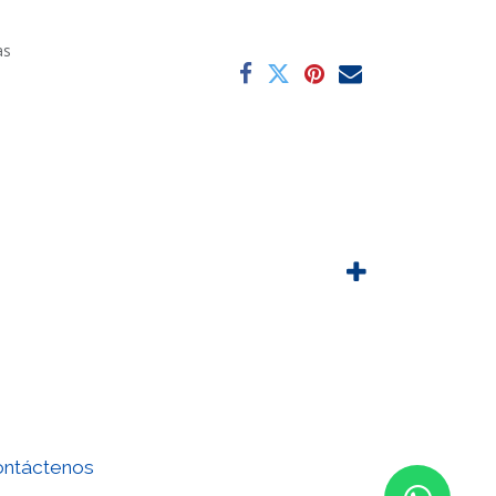
as
ntáctenos