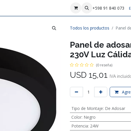
sotros
Contáctenos
+598 91 840 073
E
Todos los productos
Panel d
Panel de ados
230V Luz Cálid
(0 reseña)
USD
15,01
IVA incluid
Agreg
Tipo de Montaje
:
De Adosar
Color
:
Negro
Potencia
:
24W