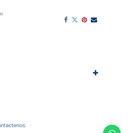
as
ntáctenos