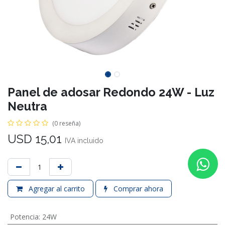
Panel de adosar Redondo 24W - Luz
Neutra
(0 reseña)
USD
15,01
IVA incluido
Agregar al carrito
Comprar ahora
Potencia
:
24W