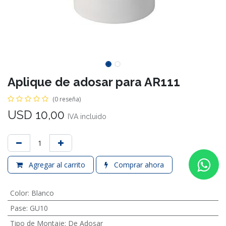
Aplique de adosar para AR111
(0 reseña)
USD
10,00
IVA incluido
Agregar al carrito
Comprar ahora
Color
:
Blanco
Pase
:
GU10
Tipo de Montaje
:
De Adosar