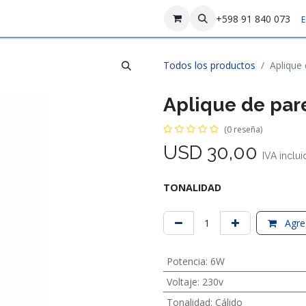
sotros
Contáctenos
+598 91 840 073
E
Todos los productos
Aplique
Aplique de par
(0 reseña)
USD
30,00
IVA inclu
TONALIDAD
Agreg
Potencia
:
6W
Voltaje
:
230v
Tonalidad
:
Cálido