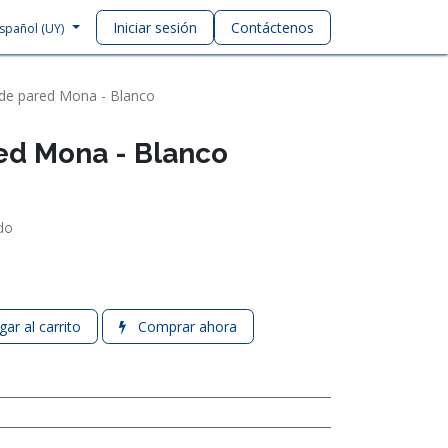
Iniciar sesión
Contáctenos
spañol (UY)
 de pared Mona - Blanco
ed Mona - Blanco
ido
ar al carrito
Comprar ahora