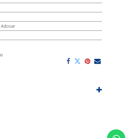
 Adosar
as