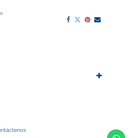
as
ntáctenos