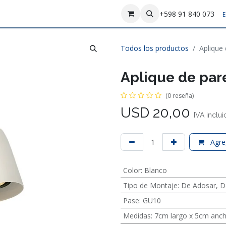
sotros
Contáctenos
+598 91 840 073
E
Todos los productos
Aplique
Aplique de par
(0 reseña)
USD
20,00
IVA inclu
Agreg
Color
:
Blanco
Tipo de Montaje
:
De Adosar
,
D
Pase
:
GU10
Medidas
:
7cm largo x 5cm anch