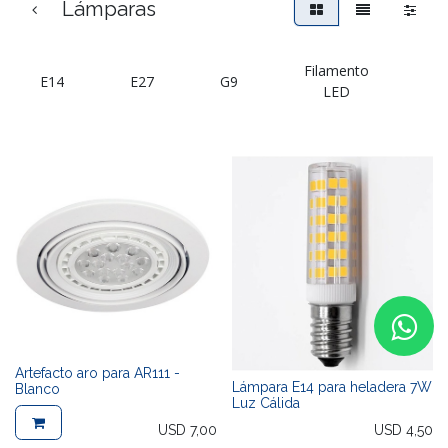
Lámparas
Filamento
E14
E27
G9
G
LED
Artefacto aro para AR111 -
Lámpara E14 para heladera 7W
Blanco
Luz Cálida
USD
7,00
USD
4,50