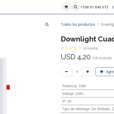
sotros
Contáctenos
+598 91 840 073
E
Todos los productos
Downlig
Downlight Cuad
(0 reseña)
USD
4,20
IVA incluido
Agreg
Potencia
:
10W
Voltaje
:
230v
IP
:
20
Tipo de Montaje
:
De Embutir
,
D