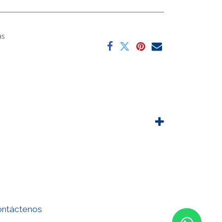
as
ntáctenos