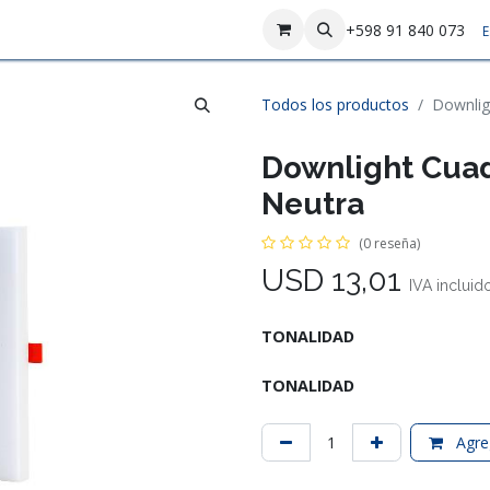
sotros
Contáctenos
+598 91 840 073
E
Todos los productos
Downlig
Downlight Cua
Neutra
(0 reseña)
USD
13,01
IVA incluid
TONALIDAD
TONALIDAD
Agreg