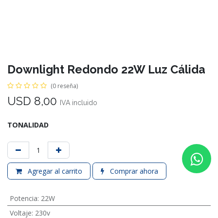
Downlight Redondo 22W Luz Cálida
(0 reseña)
USD
8,00
IVA incluido
TONALIDAD
Agregar al carrito
Comprar ahora
Potencia
:
22W
Voltaje
:
230v