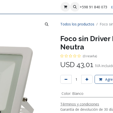
sotros
Contáctenos
+598 91 840 073
E
Todos los productos
Foco si
Foco sin Drive
Neutra
(0 reseña)
USD
43,01
IVA incluid
Agreg
Color
:
Blanco
Términos y condiciones
Garantía de devolución de 30 dí