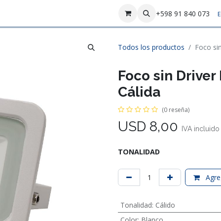
sotros
Contáctenos
+598 91 840 073
E
Todos los productos
Foco si
Foco sin Drive
Cálida
(0 reseña)
USD
8,00
IVA incluido
TONALIDAD
Agreg
Tonalidad
:
Cálido
Color
:
Blanco