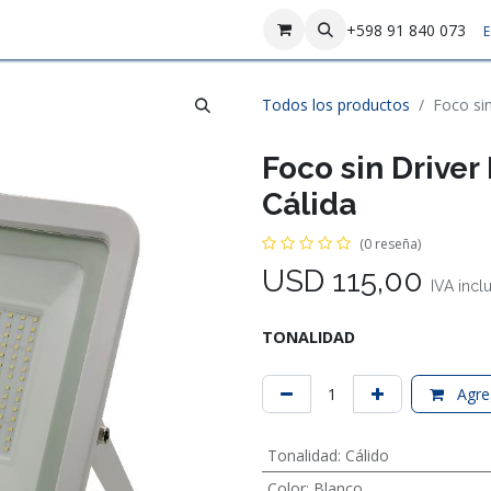
sotros
Contáctenos
+598 91 840 073
E
Todos los productos
Foco si
Foco sin Drive
Cálida
(0 reseña)
USD
115,00
IVA incl
TONALIDAD
Agreg
Tonalidad
:
Cálido
Color
:
Blanco