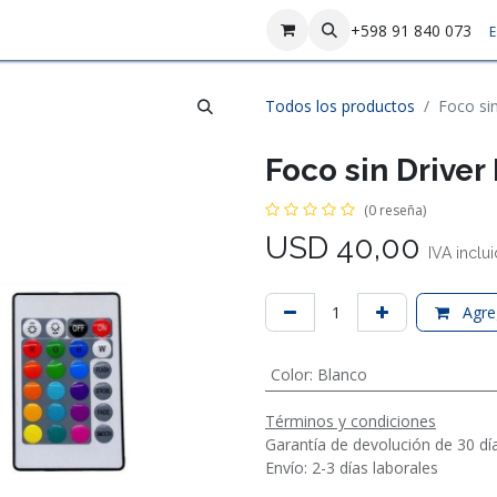
sotros
Contáctenos
+598 91 840 073
E
Todos los productos
Foco si
Foco sin Drive
(0 reseña)
USD
40,00
IVA inclu
Agreg
Color
:
Blanco
Términos y condiciones
Garantía de devolución de 30 dí
Envío: 2-3 días laborales