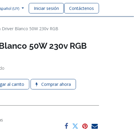
Iniciar sesión
Contáctenos
spañol (UY)
n Driver Blanco 50W 230v RGB
r Blanco 50W 230v RGB
ido
ar al carrito
Comprar ahora
as