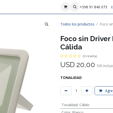
sotros
Contáctenos
+598 91 840 073
E
Todos los productos
Foco si
Foco sin Drive
Cálida
(0 reseña)
USD
20,00
IVA inclu
TONALIDAD
Agreg
Tonalidad
:
Cálido
Color
:
Blanco