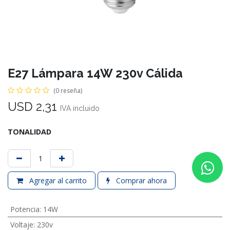
E27 Lámpara 14W 230v Cálida
(0 reseña)
USD
2,31
IVA incluido
TONALIDAD
Agregar al carrito
Comprar ahora
Potencia
:
14W
Voltaje
:
230v