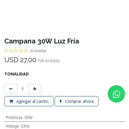
Campana 30W Luz Fría
(0 reseña)
USD
27,00
IVA incluido
TONALIDAD
Agregar al carrito
Comprar ahora
Potencia
:
30W
Voltaje
:
230v