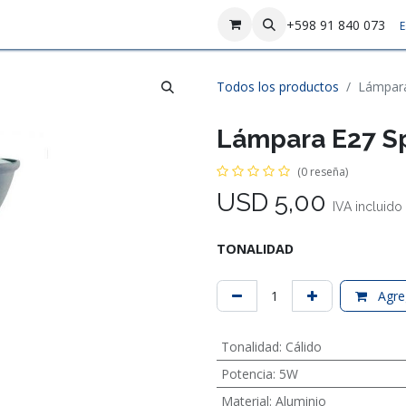
sotros
Contáctenos
+598 91 840 073
E
Todos los productos
Lámpara
Lámpara E27 Sp
(0 reseña)
USD
5,00
IVA incluido
TONALIDAD
Agreg
Tonalidad
:
Cálido
Potencia
:
5W
Material
:
Aluminio