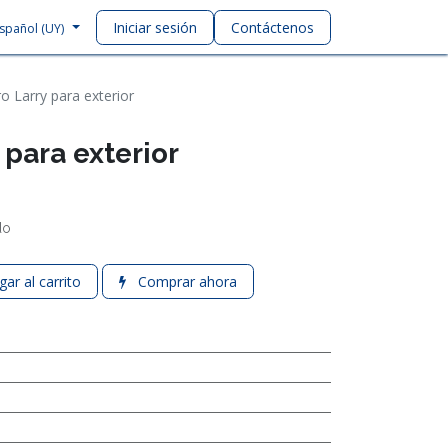
Iniciar sesión
Contáctenos
spañol (UY)
o Larry para exterior
para exterior
do
ar al carrito
Comprar ahora