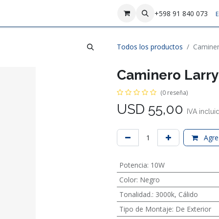
sotros
Contáctenos
+598 91 840 073
E
Todos los productos
Caminer
Caminero Larry 
(0 reseña)
USD
55,00
IVA inclui
Agreg
Potencia
:
10W
Color
:
Negro
Tonalidad.
:
3000k
,
Cálido
Tipo de Montaje
:
De Exterior