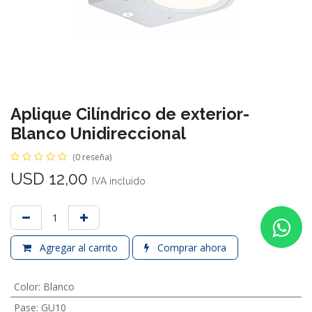
Aplique Cilíndrico de exterior-
Blanco Unidireccional
(0 reseña)
USD
12,00
IVA incluido
Agregar al carrito
Comprar ahora
Color
:
Blanco
Pase
:
GU10