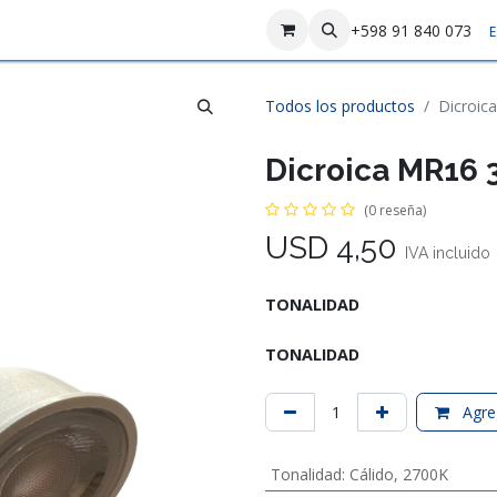
sotros
Contáctenos
+598 91 840 073
E
Todos los productos
Dicroic
Dicroica MR16 
(0 reseña)
USD
4,50
IVA incluido
TONALIDAD
TONALIDAD
Agreg
Tonalidad
:
Cálido
,
2700K