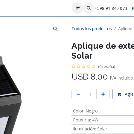
sotros
Contáctenos
+598 91 840 073
E
Todos los productos
Aplique 
Aplique de exte
Solar
(0 reseña)
USD
8,00
IVA incluido
Agreg
Color
:
Negro
Potencia
:
4W
Iluminación
:
Solar