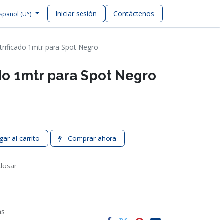
Iniciar sesión
Contáctenos
spañol (UY)
ctrificado 1mtr para Spot Negro
ado 1mtr para Spot Negro
ar al carrito
Comprar ahora
dosar
as