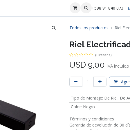
sotros
Contáctenos
+598 91 840 073
E
Todos los productos
Riel Ele
Riel Electrific
(0 reseña)
USD
9,00
IVA incluido
Agreg
Tipo de Montaje
:
De Riel
,
De A
Color
:
Negro
Términos y condiciones
Garantía de devolución de 30 dí