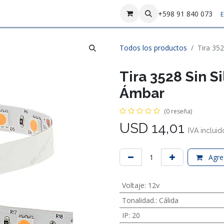
sotros
Contáctenos
+598 91 840 073
E
Todos los productos
Tira 352
Tira 3528 Sin S
Ámbar
(0 reseña)
USD
14,01
IVA incluid
Agreg
Voltaje
:
12v
Tonalidad.
:
Cálida
IP
:
20