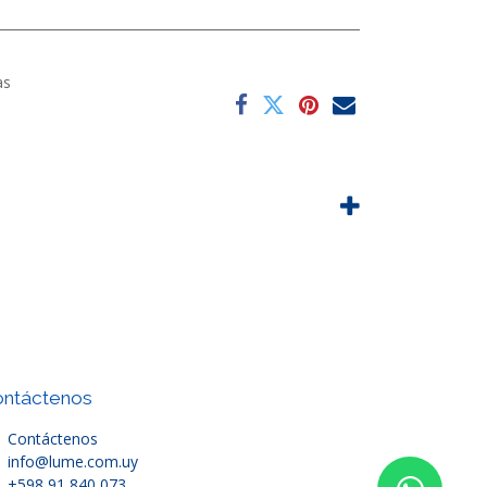
as
ntáctenos
Contáctenos
info@lume.com.uy
+598 91 840 073