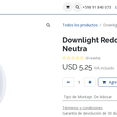
sotros
Contáctenos
+598 91 840 073
E
Todos los productos
Downlig
Downlight Red
Neutra
(0 reseña)
USD
5,25
IVA incluido
Agreg
Tipo de Montaje
:
De Adosar
Términos y condiciones
Garantía de devolución de 30 dí